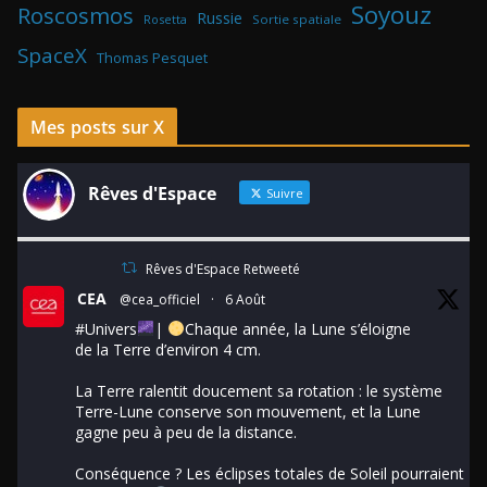
Soyouz
Roscosmos
Russie
Rosetta
Sortie spatiale
SpaceX
Thomas Pesquet
Mes posts sur X
Rêves d'Espace
Suivre
Rêves d'Espace Retweeté
CEA
@cea_officiel
·
6 Août
#Univers
|
Chaque année, la Lune s’éloigne
de la Terre d’environ 4 cm.
La Terre ralentit doucement sa rotation : le système
Terre-Lune conserve son mouvement, et la Lune
gagne peu à peu de la distance.
Conséquence ? Les éclipses totales de Soleil pourraient