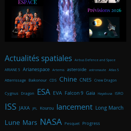
Actualités spatiales
Airbus Defence and Space
Arianespace
asteroïde
ARIANE 5
astronaute
Atlas 5
Artemis
Chine
CNES
Atterrissage
Baikonour
CDS
Crew Dragon
ESA
EVA
Falcon 9
Gaia
Cygnus
Dragon
ISRO
Hayabusa
ISS
lancement
Long March
JAXA
Kourou
JPL
NASA
Lune
Mars
Progress
Pesquet