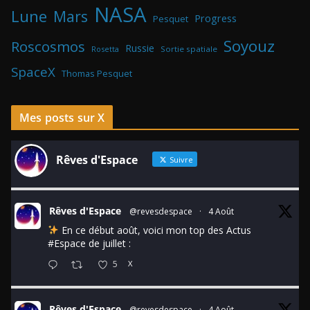
NASA
Lune
Mars
Progress
Pesquet
Soyouz
Roscosmos
Russie
Rosetta
Sortie spatiale
SpaceX
Thomas Pesquet
Mes posts sur X
Rêves d'Espace
Suivre
Rêves d'Espace
@revesdespace
·
4 Août
En ce début août, voici mon top des Actus
#Espace
de juillet :
5
X
Rêves d'Espace
@revesdespace
·
4 Août