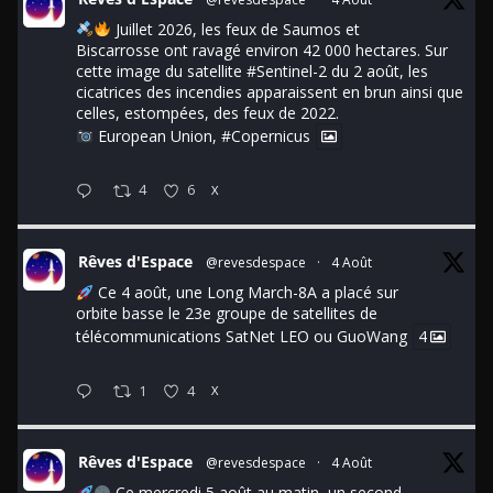
Juillet 2026, les feux de Saumos et
Biscarrosse ont ravagé environ 42 000 hectares. Sur
cette image du satellite
#Sentinel
-2 du 2 août, les
cicatrices des incendies apparaissent en brun ainsi que
celles, estompées, des feux de 2022.
European Union,
#Copernicus
4
6
X
Rêves d'Espace
@revesdespace
·
4 Août
Ce 4 août, une Long March-8A a placé sur
orbite basse le 23e groupe de satellites de
télécommunications SatNet LEO ou GuoWang
4
1
4
X
Rêves d'Espace
@revesdespace
·
4 Août
Ce mercredi 5 août au matin, un second