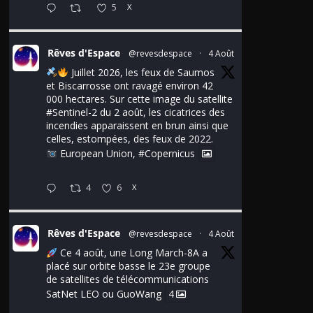
5
X
Rêves d'Espace
@revesdespace
·
4 Août
Juillet 2026, les feux de Saumos
et Biscarrosse ont ravagé environ 42
000 hectares. Sur cette image du satellite
#Sentinel
-2 du 2 août, les cicatrices des
incendies apparaissent en brun ainsi que
celles, estompées, des feux de 2022.
European Union,
#Copernicus
4
6
X
Rêves d'Espace
@revesdespace
·
4 Août
Ce 4 août, une Long March-8A a
placé sur orbite basse le 23e groupe
de satellites de télécommunications
SatNet LEO ou GuoWang
4