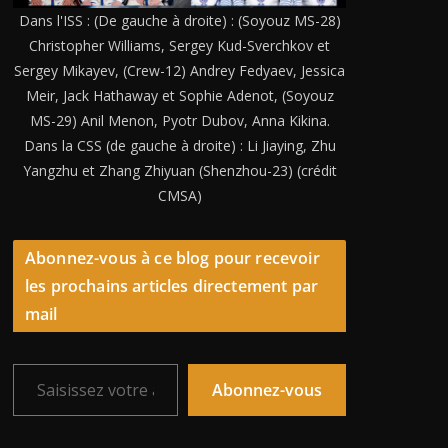
Dans l'ISS : (De gauche à droite) : (Soyouz MS-28)
Christopher Williams, Sergey Kud-Sverchkov et
Sergey Mikayev, (Crew-12) Andrey Fedyaev, Jessica
Meir, Jack Hathaway et Sophie Adenot, (Soyouz
MS-29) Anil Menon, Pyotr Dubov, Anna Kikina.
Dans la CSS (de gauche à droite) : Li Jiaying, Zhu
Yangzhu et Zhang Zhiyuan (Shenzhou-23) (crédit
CMSA)
Abonnez-vous à ce blog pour recevoir
les prochains articles directement par
mail
Saisissez votre adresse e-mail…
Abonnez-vous