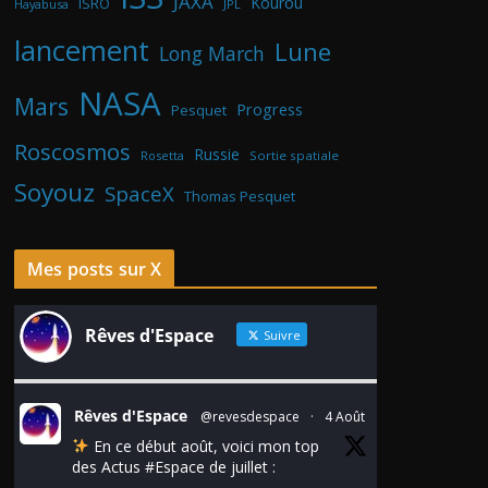
JAXA
Kourou
ISRO
Hayabusa
JPL
lancement
Lune
Long March
NASA
Mars
Progress
Pesquet
Roscosmos
Russie
Rosetta
Sortie spatiale
Soyouz
SpaceX
Thomas Pesquet
Mes posts sur X
Rêves d'Espace
Suivre
Rêves d'Espace
@revesdespace
·
4 Août
En ce début août, voici mon top
des Actus
#Espace
de juillet :