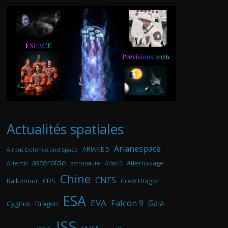
Actualités spatiales
Arianespace
ARIANE 5
Airbus Defence and Space
asteroïde
Atterrissage
astronaute
Atlas 5
Artemis
Chine
CNES
Baikonour
CDS
Crew Dragon
ESA
EVA
Falcon 9
Gaia
Cygnus
Dragon
ISS