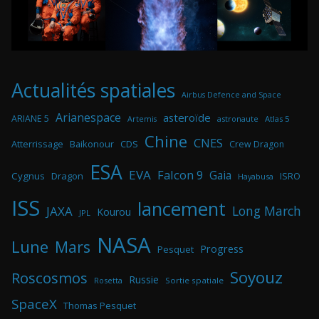
Actualités spatiales
Airbus Defence and Space
Arianespace
asteroïde
ARIANE 5
astronaute
Atlas 5
Artemis
Chine
CNES
Atterrissage
Baikonour
CDS
Crew Dragon
ESA
EVA
Falcon 9
Gaia
Cygnus
Dragon
ISRO
Hayabusa
ISS
lancement
Long March
JAXA
Kourou
JPL
NASA
Lune
Mars
Progress
Pesquet
Soyouz
Roscosmos
Russie
Rosetta
Sortie spatiale
SpaceX
Thomas Pesquet