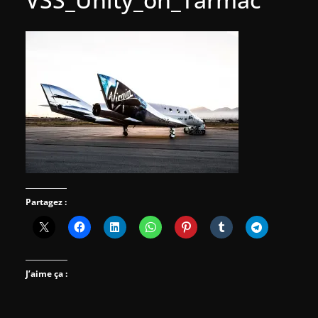
Partagez :
J’aime ça :