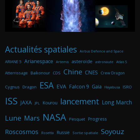
Actualités spatiales
Airbus Defence and Space
Arianespace
asteroïde
ARIANE 5
astronaute
Atlas 5
Artemis
Chine
CNES
Atterrissage
Baikonour
CDS
Crew Dragon
ESA
EVA
Falcon 9
Gaia
Cygnus
Dragon
ISRO
Hayabusa
ISS
lancement
Long March
JAXA
Kourou
JPL
NASA
Lune
Mars
Progress
Pesquet
Soyouz
Roscosmos
Russie
Rosetta
Sortie spatiale