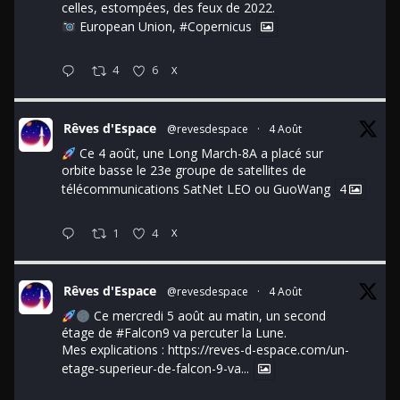
celles, estompées, des feux de 2022.
European Union,
#Copernicus
4
6
X
Rêves d'Espace
@revesdespace
·
4 Août
Ce 4 août, une Long March-8A a placé sur
orbite basse le 23e groupe de satellites de
télécommunications SatNet LEO ou GuoWang
4
1
4
X
Rêves d'Espace
@revesdespace
·
4 Août
Ce mercredi 5 août au matin, un second
étage de
#Falcon9
va percuter la Lune.
Mes explications :
https://reves-d-espace.com/un-
etage-superieur-de-falcon-9-va...