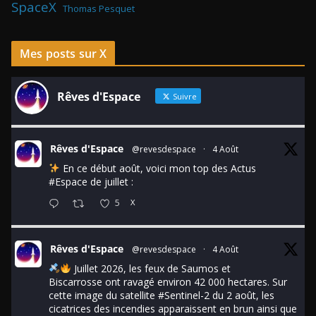
SpaceX
Thomas Pesquet
Mes posts sur X
Rêves d'Espace
Suivre
Rêves d'Espace
@revesdespace
·
4 Août
En ce début août, voici mon top des Actus
#Espace
de juillet :
5
X
Rêves d'Espace
@revesdespace
·
4 Août
Juillet 2026, les feux de Saumos et
Biscarrosse ont ravagé environ 42 000 hectares. Sur
cette image du satellite
#Sentinel
-2 du 2 août, les
cicatrices des incendies apparaissent en brun ainsi que