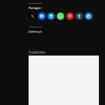
Partagez :
J’aime ça :
Publicités