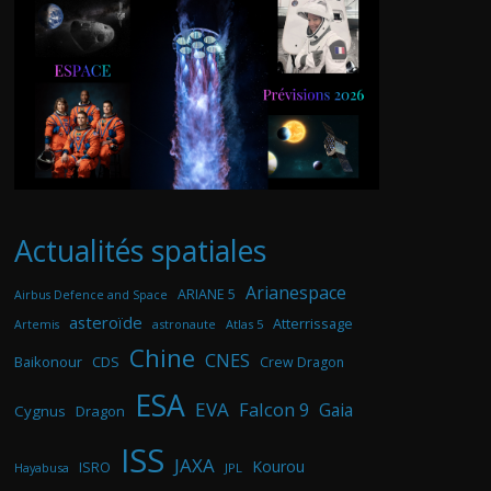
Actualités spatiales
Arianespace
ARIANE 5
Airbus Defence and Space
asteroïde
Atterrissage
astronaute
Atlas 5
Artemis
Chine
CNES
Baikonour
CDS
Crew Dragon
ESA
EVA
Falcon 9
Gaia
Cygnus
Dragon
ISS
JAXA
Kourou
ISRO
Hayabusa
JPL