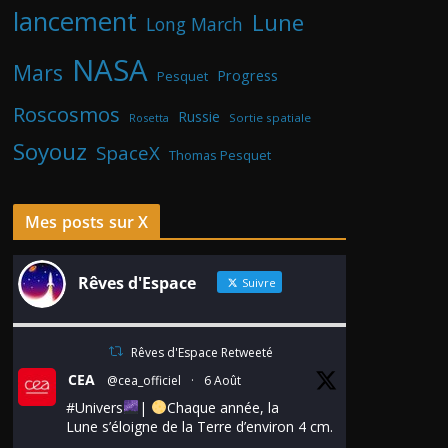
lancement
Lune
Long March
NASA
Mars
Progress
Pesquet
Roscosmos
Russie
Rosetta
Sortie spatiale
Soyouz
SpaceX
Thomas Pesquet
Mes posts sur X
Rêves d'Espace
Suivre
Rêves d'Espace Retweeté
CEA
@cea_officiel
·
6 Août
#Univers
|
Chaque année, la
Lune s’éloigne de la Terre d’environ 4 cm.