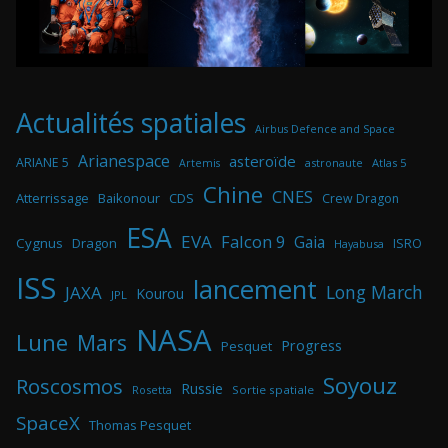
Actualités spatiales
Airbus Defence and Space
Arianespace
asteroïde
ARIANE 5
astronaute
Atlas 5
Artemis
Chine
CNES
Atterrissage
Baikonour
CDS
Crew Dragon
ESA
EVA
Falcon 9
Gaia
Cygnus
Dragon
ISRO
Hayabusa
ISS
lancement
Long March
JAXA
Kourou
JPL
NASA
Lune
Mars
Progress
Pesquet
Soyouz
Roscosmos
Russie
Rosetta
Sortie spatiale
SpaceX
Thomas Pesquet