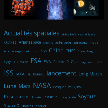
Actualités spatiales
Airbus Defence and Space
Arianespace
asteroïde
ARIANE 5
astronaute
Atlas 5
Artemis
Chine
CNES
Atterrissage
Baikonour
CDS
Crew Dragon
ESA
EVA
Falcon 9
Gaia
Cygnus
Dragon
ISRO
Hayabusa
ISS
lancement
Long March
JAXA
Kourou
JPL
NASA
Lune
Mars
Progress
Pesquet
Soyouz
Roscosmos
Russie
Rosetta
Sortie spatiale
SpaceX
Thomas Pesquet