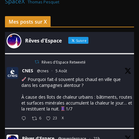
SpaceX
Thomas Pesquet
Mes posts sur X
Rêves d'Espace
Suivre
Rêves d'Espace Retweeté
CNES
@cnes
·
5 Août
Pourquoi fait-il souvent plus chaud en ville que
dans les campagnes alentour ?
À cause des îlots de chaleur urbains : bâtiments, routes
et surfaces minérales accumulent la chaleur le jour… et
la restituent la nuit.
1/7
6
23
X
Rêves d'Espace
@revesdespace
·
21h