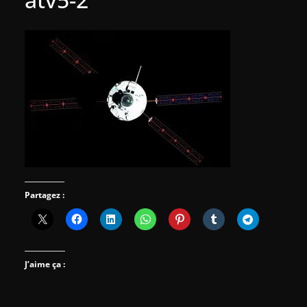
Partagez :
J’aime ça :