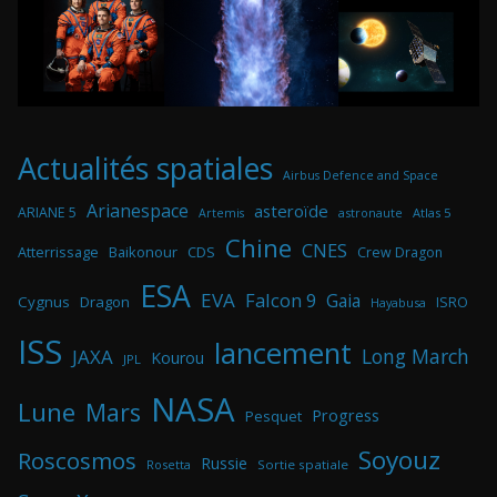
Actualités spatiales
Airbus Defence and Space
Arianespace
asteroïde
ARIANE 5
astronaute
Atlas 5
Artemis
Chine
CNES
Atterrissage
Baikonour
CDS
Crew Dragon
ESA
EVA
Falcon 9
Gaia
Cygnus
Dragon
ISRO
Hayabusa
ISS
lancement
Long March
JAXA
Kourou
JPL
NASA
Lune
Mars
Progress
Pesquet
Soyouz
Roscosmos
Russie
Rosetta
Sortie spatiale