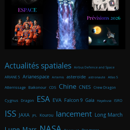
Actualités spatiales
Airbus Defence and Space
Arianespace
asteroïde
ARIANE 5
astronaute
Atlas 5
Artemis
Chine
CNES
Atterrissage
Baikonour
CDS
Crew Dragon
ESA
EVA
Falcon 9
Gaia
Cygnus
Dragon
ISRO
Hayabusa
ISS
lancement
Long March
JAXA
Kourou
JPL
NASA
Lune
Mars