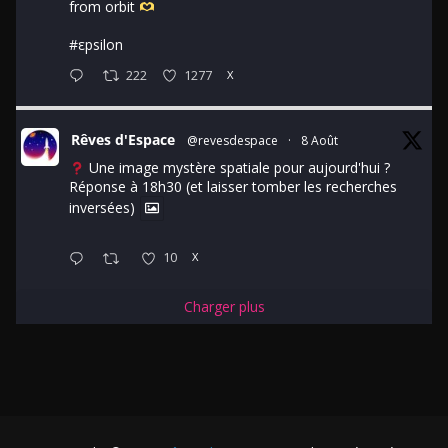
from orbit
#εpsilon
222
1277
X
Rêves d'Espace
@revesdespace
·
8 Août
Une image mystère spatiale pour aujourd'hui ?
Réponse à 18h30 (et laisser tomber les recherches
inversées)
10
X
Charger plus