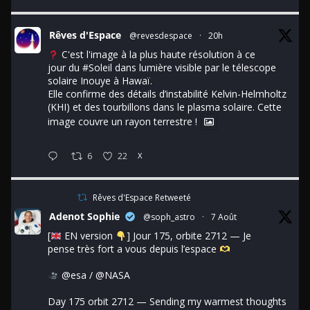
Rêves d'Espace
@revesdespace
·
20h
C'est l'image à la plus haute résolution à ce
jour du
#Soleil
dans lumière visible par le télescope
solaire Inouye à Hawaï.
Elle confirme des détails d’instabilité Kelvin-Helmholtz
(KHI) et des tourbillons dans le plasma solaire. Cette
image couvre un rayon terrestre !
6
22
X
Rêves d'Espace Retweeté
Adenot Sophie
@soph_astro
·
7 Août
[
EN version
] Jour 175, orbite 2712 — Je
pense très fort a vous depuis l’espace
@esa
/
@NASA
Day 175 orbit 2712 — Sending my warmest thoughts