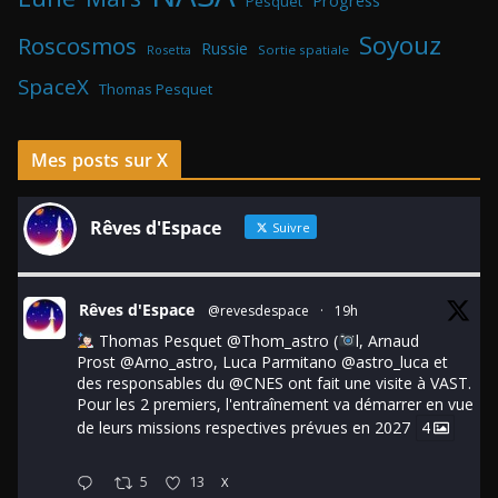
Progress
Pesquet
Soyouz
Roscosmos
Russie
Rosetta
Sortie spatiale
SpaceX
Thomas Pesquet
Mes posts sur X
Rêves d'Espace
Suivre
Rêves d'Espace
@revesdespace
·
19h
Thomas Pesquet
@Thom_astro
(
l, Arnaud
Prost
@Arno_astro
, Luca Parmitano
@astro_luca
et
des responsables du
@CNES
ont fait une visite à VAST.
Pour les 2 premiers, l'entraînement va démarrer en vue
de leurs missions respectives prévues en 2027
4
5
13
X