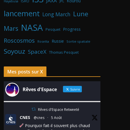
JAXA
Kourou
ISRO
Hayabusa
JPL
lancement
Lune
Long March
NASA
Mars
Progress
Pesquet
Roscosmos
Russie
Rosetta
Sortie spatiale
Soyouz
SpaceX
Thomas Pesquet
Mes posts sur X
Rêves d'Espace
Suivre
Rêves d'Espace Retweeté
CNES
@cnes
·
5 Août
Pourquoi fait-il souvent plus chaud