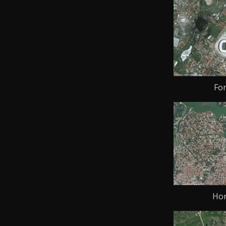
For
Hor