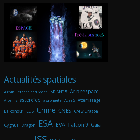
Actualités spatiales
Arianespace
ARIANE 5
Airbus Defence and Space
asteroïde
Atterrissage
astronaute
Atlas 5
Artemis
Chine
CNES
Baikonour
CDS
Crew Dragon
ESA
EVA
Falcon 9
Gaia
Cygnus
Dragon
ISS