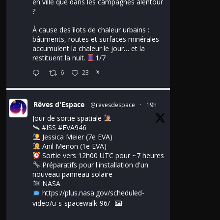
en ville que dans les campagnes alentour
?
À cause des îlots de chaleur urbains :
bâtiments, routes et surfaces minérales
accumulent la chaleur le jour… et la
restituent la nuit.
1/7
6
23
X
Rêves d'Espace
@revesdespace
·
19h
Jour de sortie spatiale
🛰
#ISS
#EVA946
Jessica Meier (7e EVA)
Anil Menon (1e EVA)
Sortie vers 12h00 UTC pour ~7 heures
Préparatifs pour l'installation d'un
nouveau panneau solaire
NASA
https://plus.nasa.gov/scheduled-
video/u-s-spacewalk-96/