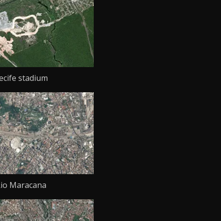
ecife stadium
io Maracana