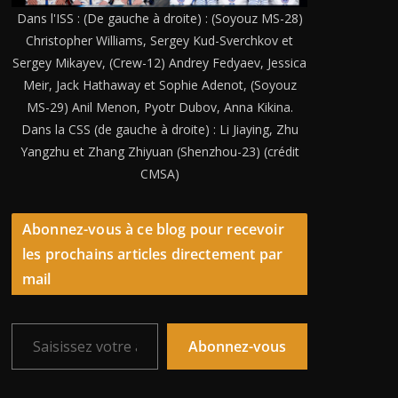
Dans l'ISS : (De gauche à droite) : (Soyouz MS-28)
Christopher Williams, Sergey Kud-Sverchkov et
Sergey Mikayev, (Crew-12) Andrey Fedyaev, Jessica
Meir, Jack Hathaway et Sophie Adenot, (Soyouz
MS-29) Anil Menon, Pyotr Dubov, Anna Kikina.
Dans la CSS (de gauche à droite) : Li Jiaying, Zhu
Yangzhu et Zhang Zhiyuan (Shenzhou-23) (crédit
CMSA)
Abonnez-vous à ce blog pour recevoir
les prochains articles directement par
mail
Saisissez votre adresse e-mail…
Abonnez-vous