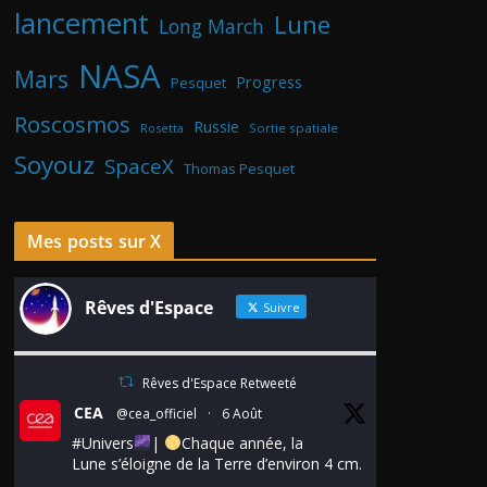
lancement
Lune
Long March
NASA
Mars
Progress
Pesquet
Roscosmos
Russie
Rosetta
Sortie spatiale
Soyouz
SpaceX
Thomas Pesquet
Mes posts sur X
Rêves d'Espace
Suivre
Rêves d'Espace Retweeté
CEA
@cea_officiel
·
6 Août
#Univers
|
Chaque année, la
Lune s’éloigne de la Terre d’environ 4 cm.