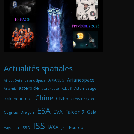
Actualités spatiales
Arianespace
ARIANE 5
Airbus Defence and Space
asteroïde
Atterrissage
astronaute
Atlas 5
Artemis
Chine
CNES
Baikonour
CDS
Crew Dragon
ESA
EVA
Falcon 9
Gaia
Cygnus
Dragon
ISS
JAXA
Kourou
ISRO
Hayabusa
JPL