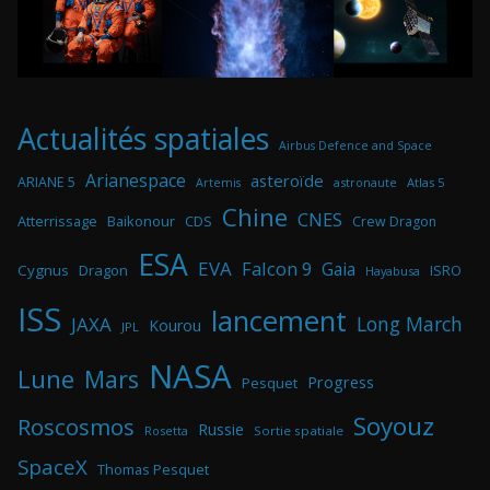
Actualités spatiales
Airbus Defence and Space
Arianespace
asteroïde
ARIANE 5
astronaute
Atlas 5
Artemis
Chine
CNES
Atterrissage
Baikonour
CDS
Crew Dragon
ESA
EVA
Falcon 9
Gaia
Cygnus
Dragon
ISRO
Hayabusa
ISS
lancement
Long March
JAXA
Kourou
JPL
NASA
Lune
Mars
Progress
Pesquet
Soyouz
Roscosmos
Russie
Rosetta
Sortie spatiale
SpaceX
Thomas Pesquet