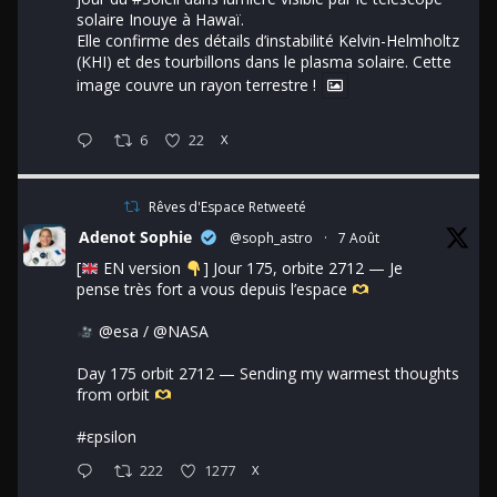
solaire Inouye à Hawaï.
Elle confirme des détails d’instabilité Kelvin-Helmholtz
(KHI) et des tourbillons dans le plasma solaire. Cette
image couvre un rayon terrestre !
6
22
X
Rêves d'Espace Retweeté
Adenot Sophie
@soph_astro
·
7 Août
[
EN version
] Jour 175, orbite 2712 — Je
pense très fort a vous depuis l’espace
@esa
/
@NASA
Day 175 orbit 2712 — Sending my warmest thoughts
from orbit
#εpsilon
222
1277
X