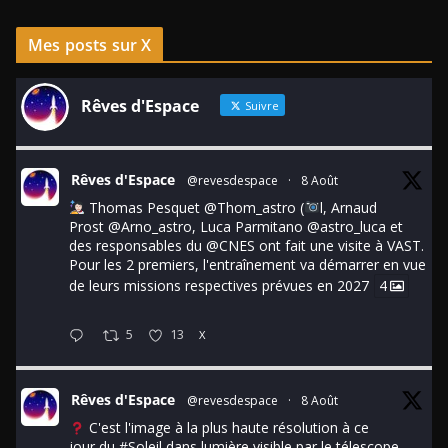
Mes posts sur X
Rêves d'Espace
Suivre
Rêves d'Espace
@revesdespace
·
8 Août
Thomas Pesquet
@Thom_astro
(
l, Arnaud
Prost
@Arno_astro
, Luca Parmitano
@astro_luca
et
des responsables du
@CNES
ont fait une visite à VAST.
Pour les 2 premiers, l'entraînement va démarrer en vue
de leurs missions respectives prévues en 2027
4
5
13
X
Rêves d'Espace
@revesdespace
·
8 Août
C'est l'image à la plus haute résolution à ce
jour du
#Soleil
dans lumière visible par le télescope