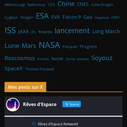
Chine
CNES
Atterrissage
Baikonour
CDS
Crew Dragon
ESA
EVA
Falcon 9
Gaia
Cygnus
Dragon
ISRO
Hayabusa
ISS
lancement
Long March
JAXA
Kourou
JPL
NASA
Lune
Mars
Progress
Pesquet
Soyouz
Roscosmos
Russie
Rosetta
Sortie spatiale
SpaceX
Thomas Pesquet
Mes posts sur X
Rêves d'Espace
Suivre
Rêves d'Espace Retweeté