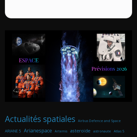
Actualités spatiales
Airbus Defence and Space
Arianespace
asteroïde
ARIANE 5
astronaute
Atlas 5
Artemis