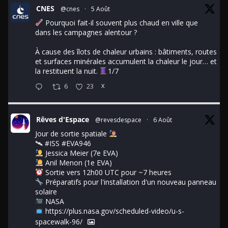
CNES
@cnes
·
5 Août
Pourquoi fait-il souvent plus chaud en ville que
dans les campagnes alentour ?
À cause des îlots de chaleur urbains : bâtiments, routes
et surfaces minérales accumulent la chaleur le jour… et
la restituent la nuit.
1/7
6
23
X
Rêves d'Espace
@revesdespace
·
6 Août
Jour de sortie spatiale
🛰
#ISS
#EVA946
Jessica Meier (7e EVA)
Anil Menon (1e EVA)
Sortie vers 12h00 UTC pour ~7 heures
Préparatifs pour l'installation d'un nouveau panneau
solaire
NASA
https://plus.nasa.gov/scheduled-video/u-s-
spacewalk-96/