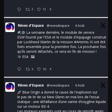
2
12
X
Rêves d'Espace
@revesdespace
·
6 Août
La semaine dernière, le module de service
ESM fournit par l'ESA et le module d'équipage construit
par Lockheed Martin de la mission
#Artemis
III ont été
fixés ensemble pour la première fois. La prochaine fois
qu'ils seront détachés, ce sera en fin de mission !
ESA
3
10
X
Rêves d'Espace
@revesdespace
·
6 Août
Blue Origin a donné la cause de l'explosion sur
le pas de tir de sa New Glenn en mai lors de l'essai
statique : une défaillance d’une vanne d’oxygène liquide
sur un moteur BE-4.
Les moteurs existants sont en cours de retrofit après