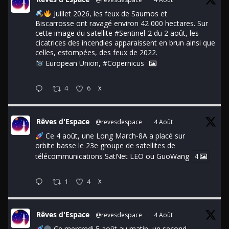
Juillet 2026, les feux de Saumos et
Biscarrosse ont ravagé environ 42 000 hectares. Sur
cette image du satellite
#Sentinel
-2 du 2 août, les
cicatrices des incendies apparaissent en brun ainsi que
celles, estompées, des feux de 2022.
European Union,
#Copernicus
4
6
X
Rêves d'Espace
@revesdespace
·
4 Août
Ce 4 août, une Long March-8A a placé sur
orbite basse le 23e groupe de satellites de
télécommunications SatNet LEO ou GuoWang
4
1
4
X
Rêves d'Espace
@revesdespace
·
4 Août
Ce mercredi 5 août au matin, un second