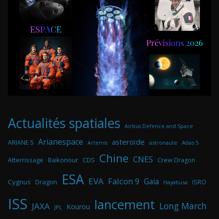
Actualités spatiales
Airbus Defence and Space
Arianespace
asteroïde
ARIANE 5
astronaute
Atlas 5
Artemis
Chine
CNES
Atterrissage
Baikonour
CDS
Crew Dragon
ESA
EVA
Falcon 9
Gaia
Cygnus
Dragon
ISRO
Hayabusa
ISS
lancement
Long March
JAXA
Kourou
JPL