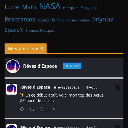
NASA
Lune
Mars
Progress
Pesquet
Soyouz
Roscosmos
Russie
Rosetta
Sortie spatiale
SpaceX
Thomas Pesquet
Mes posts sur X
Rêves d'Espace
Suivre
Rêves d'Espace
@revesdespace
·
4 Août
En ce début août, voici mon top des Actus
#Espace
de juillet :
5
X
Rêves d'Espace
@revesdespace
·
4 Août