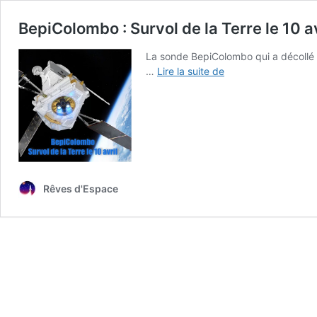
BepiColombo : Survol de la Terre le 10 av
La sonde BepiColombo qui a décollé l
BepiColombo
…
Lire la suite de
:
Survol
de
la
Terre
le
10
Rêves d'Espace
avril