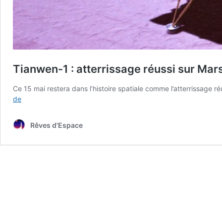
Tianwen-1 : atterrissage réussi sur Mar
Ce 15 mai restera dans l’histoire spatiale comme l’atterrissage r
Tianwen-
de
1
:
Rêves d'Espace
atterrissage
réussi
sur
Mars