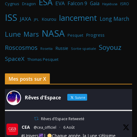
ESA
EVA
Falcon 9
Gaia
Cygnus
Dragon
ISRO
Hayabusa
ISS
lancement
Long March
JAXA
Kourou
JPL
NASA
Lune
Mars
Progress
Pesquet
Soyouz
Roscosmos
Russie
Rosetta
Sortie spatiale
SpaceX
Thomas Pesquet
Mes posts sur X
Rêves d'Espace
Suivre
Rêves d'Espace Retweeté
CEA
@cea_officiel
·
6 Août
#Univers
|
Chaque année, la Lune s’éloigne