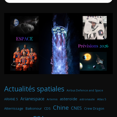
Actualités spatiales
Airbus Defence and Space
Arianespace
asteroïde
ARIANE 5
astronaute
Atlas 5
Artemis
Chine
CNES
Atterrissage
Baikonour
CDS
Crew Dragon